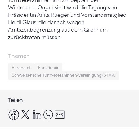
Turnveteraninnen am 24. September in
Winterthur. Organisiert wird die Tagung von
Präsidentin Anita Rüeger und Vorstandsmitglied
Heidi Glaus, die danach wegen
Amtszeitbegrenzung aus dem Gremium
zurücktreten müssen.
Themen
Ehrenamt
Funktionär
Schweizerische Turnveteraninnen-Vereinigung (STVV)
Teilen
facebook
x
linkedin
whatsapp
email