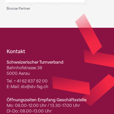
Bronze Partner
Fusszeile
Kontakt
Schweizerischer Turnverband
Bahnhofstrasse 38
5000 Aarau
Tel.
+ 41 62 837 82 00
E-Mail:
stv
@stv-fsg.ch
Öffnungszeiten Empfang Geschäftsstelle
Mo: 08.00–12.00 Uhr / 13.30–17.00 Uhr
Di-Do: 08.00–13.00 Uhr