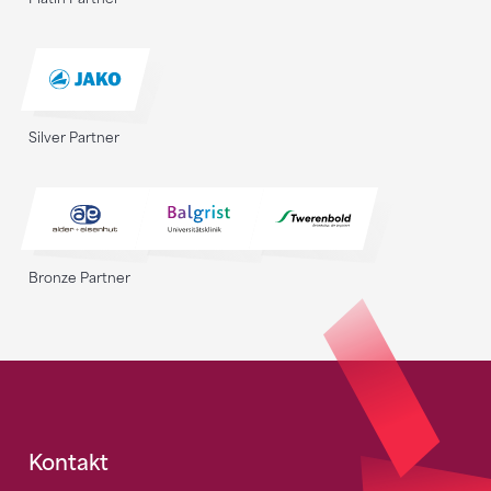
Silver Partner
Bronze Partner
Fusszeile
Kontakt