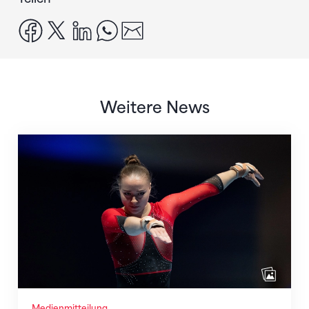
facebook
x
linkedin
whatsapp
email
Weitere News
Martina Eisenegger rückt ins EM-Team für Zagreb n
Medienmitteilung