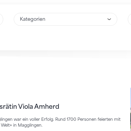
Wähle Option
W
in Viola Amherd
srätin Viola Amherd
ngen war ein voller Erfolg. Rund 1700 Personen feierten mit
 Welt» in Magglingen.