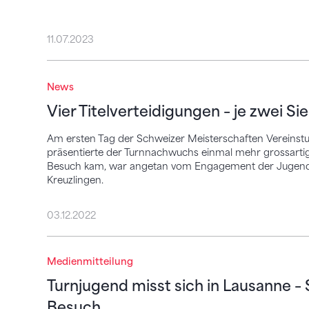
11.07.2023
Vier Titelverteidigungen – je zwei Siege f
News
Vier Titelverteidigungen – je zwei Si
Am ersten Tag der Schweizer Meisterschaften Vereins
präsentierte der Turnnachwuchs einmal mehr grossartig
Besuch kam, war angetan vom Engagement der Jugendlic
Kreuzlingen.
03.12.2022
Turnjugend misst sich in Lausanne – Spo
Medienmitteilung
Turnjugend misst sich in Lausanne –
Besuch