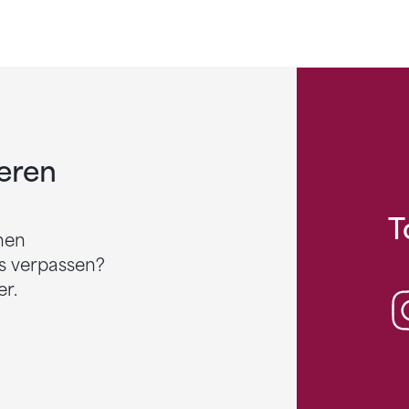
eren
T
nen
s verpassen?
r.