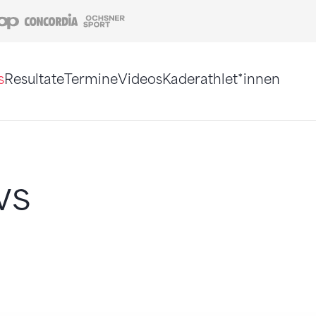
Coop
Concordia
Ochsner Sport
s
Resultate
Termine
Videos
Kaderathlet*innen
tigt. Alternativ können Sie die Sitemap ohne Jav
ws