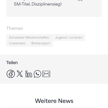
SM-Titel, Disziplinensieg)
Themen
Schweizer Meisterschaften
Jugend / Junioren
Livestream
Breitensport
Teilen
facebook
x
linkedin
whatsapp
email
Weitere News