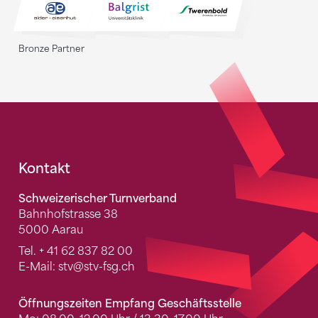
Bronze Partner
Fusszeile
Kontakt
Schweizerischer Turnverband
Bahnhofstrasse 38
5000 Aarau
Tel.
+ 41 62 837 82 00
E-Mail:
stv
@stv-fsg.ch
Öffnungszeiten Empfang Geschäftsstelle