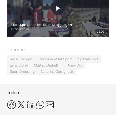
Themen
Swiss Olympic
Bundesamt für Sport
Spitzensport
Lena Bickel
Matteo Giubellini
Anny Wu
Sportförderung
Caterina Cereghetti
Teilen
facebook
x
linkedin
whatsapp
email