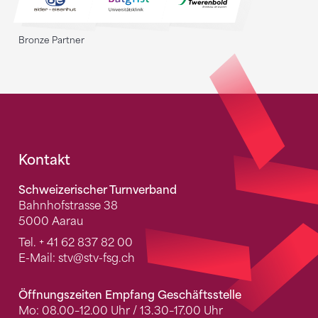
Bronze Partner
Fusszeile
Kontakt
Schweizerischer Turnverband
Bahnhofstrasse 38
5000 Aarau
Tel.
+ 41 62 837 82 00
E-Mail:
stv
@stv-fsg.ch
Öffnungszeiten Empfang Geschäftsstelle
Mo: 08.00–12.00 Uhr / 13.30–17.00 Uhr