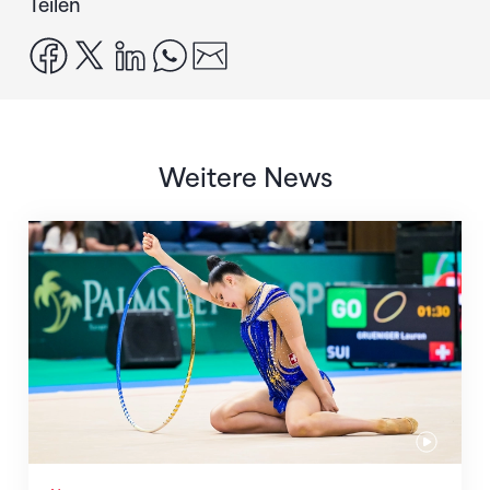
Teilen
facebook
x
linkedin
whatsapp
email
Weitere News
Nächster Halt: Weltmeisterschaft