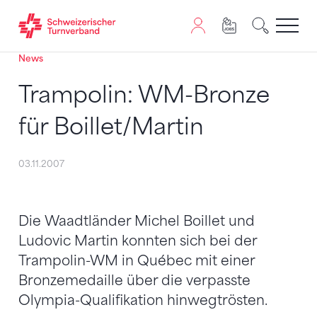
News
Zum Inhalt springen
Zur Sitemap navigieren
Zum Navigieren dieser Seite wird JavaScript benötigt. A
Trampolin: WM-Bronze
für Boillet/Martin
03.11.2007
Die Waadtländer Michel Boillet und
Ludovic Martin konnten sich bei der
Trampolin-WM in Québec mit einer
Bronzemedaille über die verpasste
Olympia-Qualifikation hinwegtrösten.