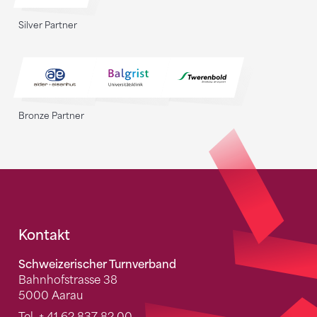
Silver Partner
Bronze Partner
Fusszeile
Kontakt
Schweizerischer Turnverband
Bahnhofstrasse 38
5000 Aarau