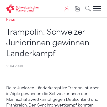
News
Zum Inhalt springen
Zur Sitemap navigieren
Zum Navigieren dieser Seite wird JavaScript benötigt. A
Trampolin: Schweizer
Juniorinnen gewinnen
Länderkampf
13.04.2008
Beim Junioren-Länderkampf im Trampolinturnen
in Aigle gewannen die Schweizerinnen den
Mannschaftswettkampf gegen Deutschland und
Frankreich. Den Synchronwettkampf konnten