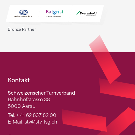
Bronze Partner
Fusszeile
Kontakt
Schweizerischer Turnverband
Bahnhofstrasse 38
5000 Aarau
Tel.
+ 41 62 837 82 00
E-Mail:
stv
@stv-fsg.ch