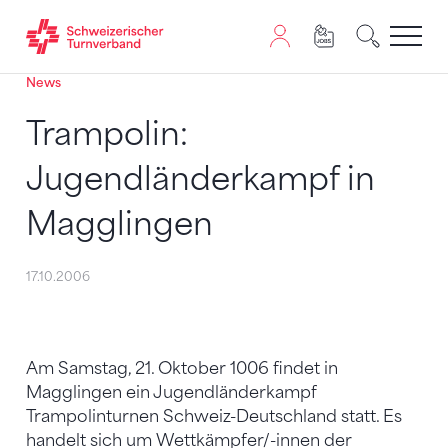
News
Zum Inhalt springen
Zur Sitemap navigieren
Zum Navigieren dieser Seite wird JavaScript benötigt. A
Trampolin:
Jugendländerkampf in
Magglingen
17.10.2006
Am Samstag, 21. Oktober 1006 findet in
Magglingen ein Jugendländerkampf
Trampolinturnen Schweiz-Deutschland statt. Es
handelt sich um Wettkämpfer/-innen der