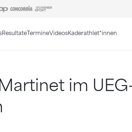
Coop
Concordia
Ochsner Sport
s
Resultate
Termine
Videos
Kaderathlet*innen
tigt. Alternativ können Sie die Sitemap ohne Jav
 Martinet im UEG
n