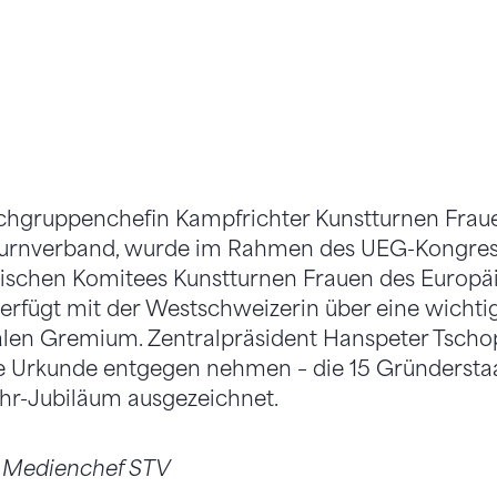
Fachgruppenchefin Kampfrichter Kunstturnen Frau
urnverband, wurde im Rahmen des UEG-Kongress
nischen Komitees Kunstturnen Frauen des Europ
verfügt mit der Westschweizerin über eine wicht
alen Gremium. Zentralpräsident Hanspeter Tscho
ine Urkunde entgegen nehmen – die 15 Gründerst
r-Jubiläum ausgezeichnet.
, Medienchef STV