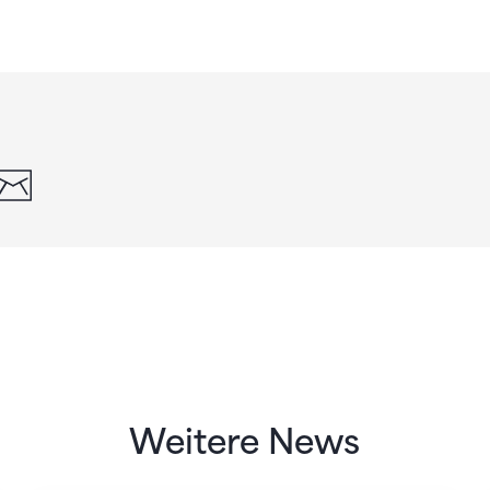
din
whatsapp
email
Weitere News