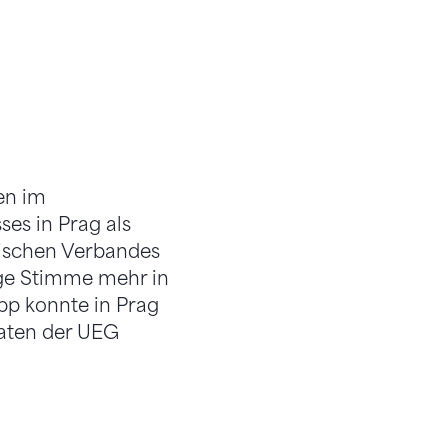
en im
es in Prag als
äischen Verbandes
ige Stimme mehr in
pp konnte in Prag
aaten der UEG