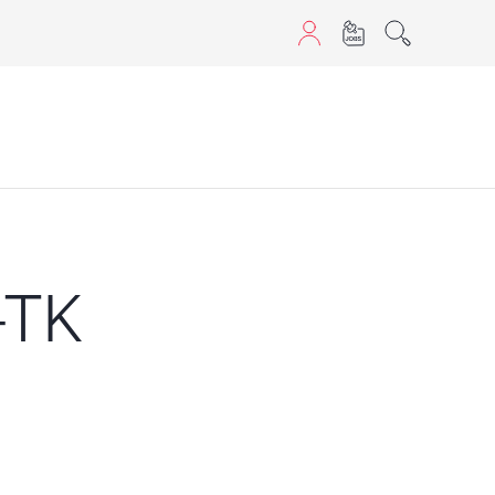
aScript nutzen.
-TK