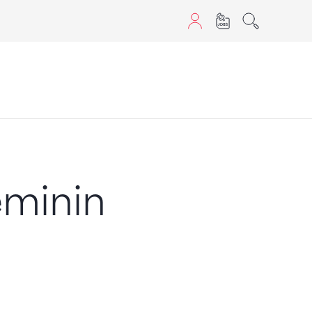
aScript nutzen.
éminin