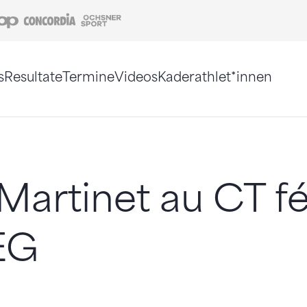
Coop
Concordia
Ochsner Sport
s
Resultate
Termine
Videos
Kaderathlet*innen
tigt. Alternativ können Sie die Sitemap ohne Jav
 Martinet au CT f
EG