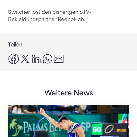
Switcher löst den bisherigen STV-
Bekleidungspartner Reebok ab.
Teilen
facebook
x
linkedin
whatsapp
email
Weitere News
Nächster Halt: Weltmeisterschaft