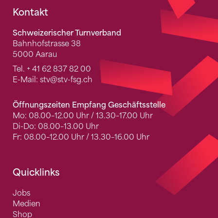
Fusszeile
Kontakt
Schweizerischer Turnverband
Bahnhofstrasse 38
5000 Aarau
Tel.
+ 41 62 837 82 00
E-Mail:
stv
@stv-fsg.ch
Öffnungszeiten Empfang Geschäftsstelle
Mo: 08.00–12.00 Uhr / 13.30–17.00 Uhr
Di-Do: 08.00–13.00 Uhr
Fr: 08.00–12.00 Uhr / 13.30–16.00 Uhr
Quicklinks
Jobs
Medien
Shop