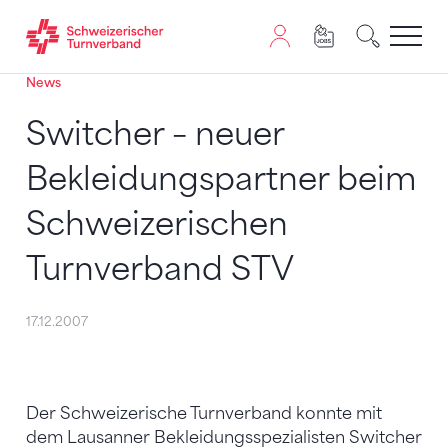
News
Zum Inhalt springen
Zur Sitemap navigieren
Zum Navigieren dieser Seite wird JavaScript benötigt. A
Switcher – neuer
Bekleidungspartner beim
Schweizerischen
Turnverband STV
17.12.2007
Der Schweizerische Turnverband konnte mit
dem Lausanner Bekleidungsspezialisten Switcher