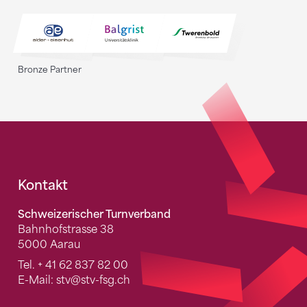
Bronze Partner
Fusszeile
Kontakt
Schweizerischer Turnverband
Bahnhofstrasse 38
5000 Aarau
Tel.
+ 41 62 837 82 00
E-Mail:
stv
@stv-fsg.ch