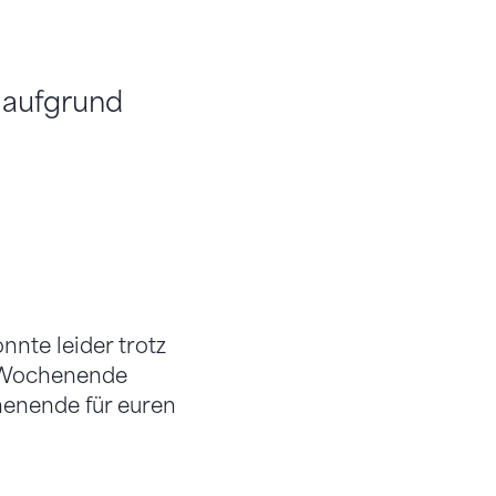
 aufgrund
nnte leider trotz
s Wochenende
henende für euren