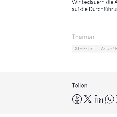
Wir bedauern die A
auf die Durchführu
Themen
STV-Skifest
Aktive / E
Teilen
facebook
x
linke