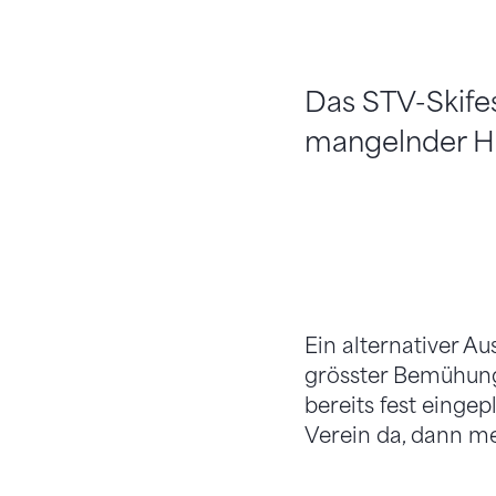
Das STV-Skife
mangelnder Ho
Ein alternativer Au
grösster Bemühung
bereits fest eing
Verein da, dann m