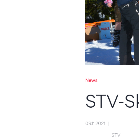
News
STV-Sk
09.11.2021
STV