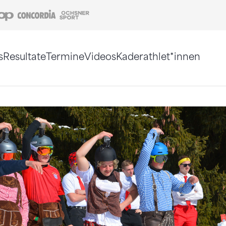
Coop
Concordia
Ochsner Sport
s
Resultate
Termine
Videos
Kaderathlet*innen
tigt. Alternativ können Sie die Sitemap ohne Jav