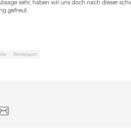
bsage sehr, haben wir uns doch nach dieser schw
ng gefreut.
lite
Wintersport
din
whatsapp
email