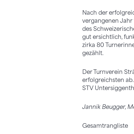
Nach der erfolgre
vergangenen Jahr f
des Schweizerische
gut ersichtlich, fu
zirka 80 Turnerinn
gezählt.
Der Turnverein Str
erfolgreichsten ab
STV Untersiggentha
Jannik Beugger, M
Gesamtrangliste