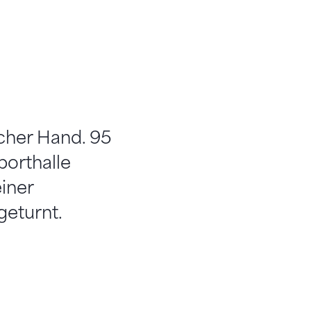
cher Hand. 95
porthalle
iner
geturnt.