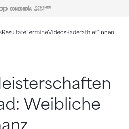
Coop
Concordia
Ochsner Sport
s
Resultate
Termine
Videos
Kaderathlet*innen
tigt. Alternativ können Sie die Sitemap ohne Jav
eisterschaften
ad: Weibliche
anz