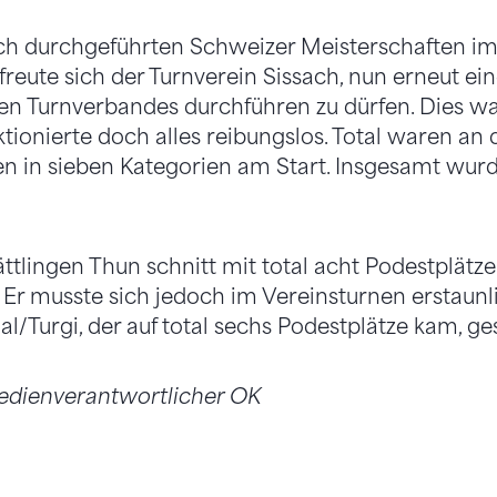
ich durchgeführten Schweizer Meisterschaften im
reute sich der Turnverein Sissach, nun erneut ei
n Turnverbandes durchführen zu dürfen. Dies wa
nktionierte doch alles reibungslos. Total waren a
en in sieben Kategorien am Start. Insgesamt wurd
ättlingen Thun schnitt mit total acht Podestplätz
. Er musste sich jedoch im Vereinsturnen erstau
l/Turgi, der auf total sechs Podestplätze kam, g
edienverantwortlicher OK