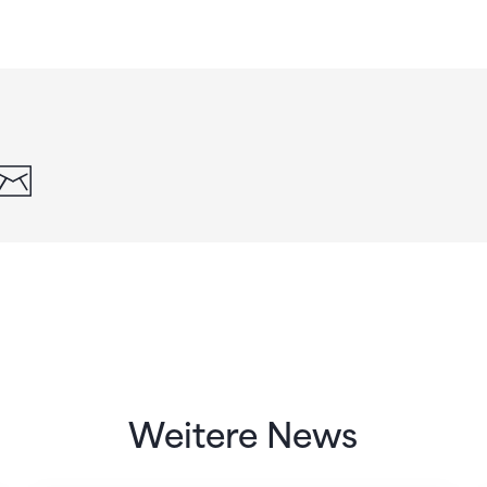
din
whatsapp
email
Weitere News