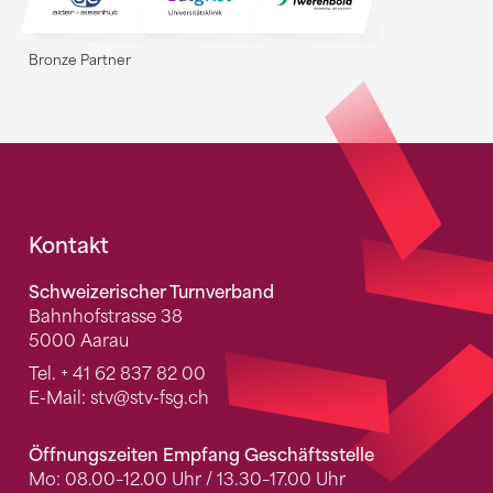
Bronze Partner
Fusszeile
Kontakt
Schweizerischer Turnverband
Bahnhofstrasse 38
5000 Aarau
Tel.
+ 41 62 837 82 00
E-Mail:
stv
@stv-fsg.ch
Öffnungszeiten Empfang Geschäftsstelle
Mo: 08.00–12.00 Uhr / 13.30–17.00 Uhr