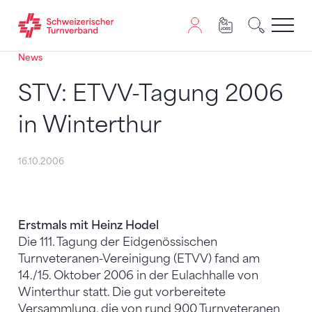
News
Zum Inhalt springen
Zur Sitemap navigieren
Zum Navigieren dieser Seite wird JavaScript benötigt. A
STV: ETVV-Tagung 2006
in Winterthur
16.10.2006
Erstmals mit Heinz Hodel
Die 111. Tagung der Eidgenössischen
Turnveteranen-Vereinigung (ETVV) fand am
14./15. Oktober 2006 in der Eulachhalle von
Winterthur statt. Die gut vorbereitete
Versammlung, die von rund 900 Turnveteranen