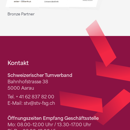
Bronze Partner
Fusszeile
Kontakt
Schweizerischer Turnverband
Bahnhofstrasse 38
5000 Aarau
Tel.
+ 41 62 837 82 00
E-Mail:
stv
@stv-fsg.ch
Öffnungszeiten Empfang Geschäftsstelle
Mo: 08.00–12.00 Uhr / 13.30–17.00 Uhr