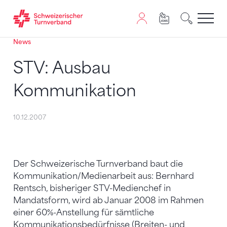
News
Zum Inhalt springen
Zur Sitemap navigieren
Zum Navigieren dieser Seite wird JavaScript benötigt. A
STV: Ausbau
Kommunikation
10.12.2007
Der Schweizerische Turnverband baut die
Kommunikation/Medienarbeit aus: Bernhard
Rentsch, bisheriger STV-Medienchef in
Mandatsform, wird ab Januar 2008 im Rahmen
einer 60%-Anstellung für sämtliche
Kommunikationsbedürfnisse (Breiten- und