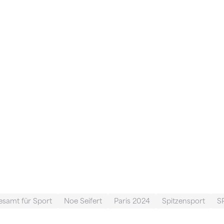
samt für Sport
Noe Seifert
Paris 2024
Spitzensport
S