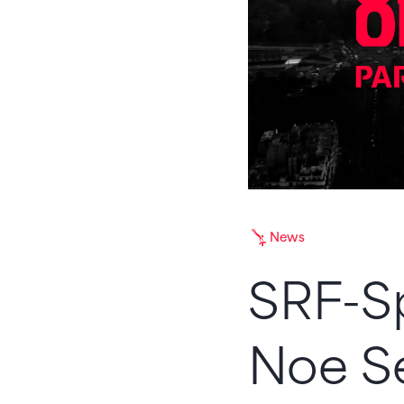
News
SRF-Sp
Noe Se