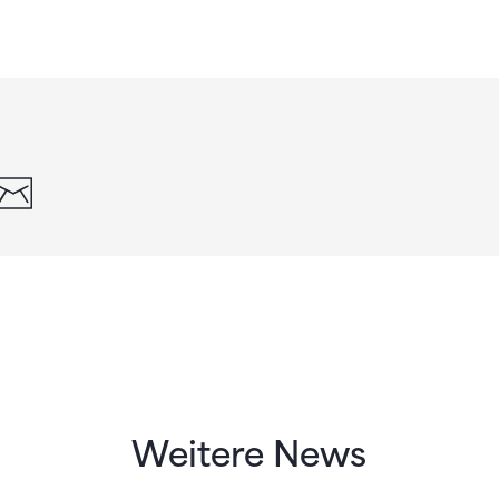
din
whatsapp
email
Weitere News