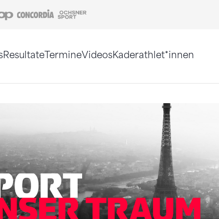
Coop
Concordia
Ochsner Sport
s
Resultate
Termine
Videos
Kaderathlet*innen
tigt. Alternativ können Sie die Sitemap ohne Jav