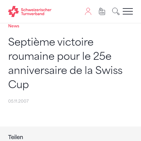
News
Zum Inhalt springen
Zur Sitemap navigieren
Zum Navigieren dieser Seite wird JavaScript benötigt. A
Septième victoire
roumaine pour le 25e
anniversaire de la Swiss
Cup
05.11.2007
Teilen