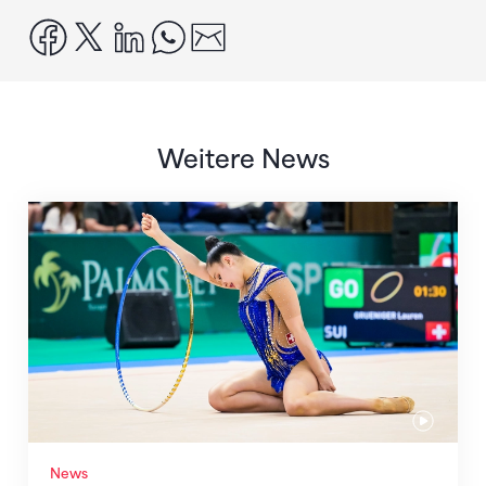
facebook
x
linkedin
whatsapp
email
Weitere News
Nächster Halt: Weltmeisterschaft
News