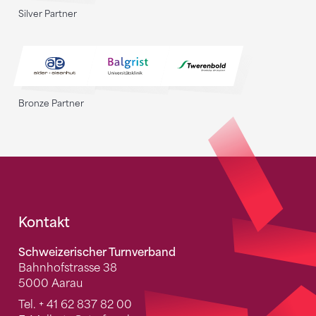
Silver Partner
Bronze Partner
Fusszeile
Kontakt
Schweizerischer Turnverband
Bahnhofstrasse 38
5000 Aarau
Tel.
+ 41 62 837 82 00