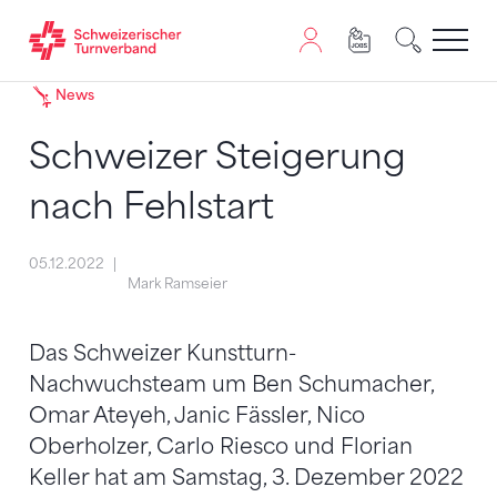
Zum Inhalt springen
Zur Sitemap navigieren
Zum Navigieren dieser Seite wird JavaScript benötigt. A
News
Schweizer Steigerung
nach Fehlstart
05.12.2022
Mark Ramseier
Das Schweizer Kunstturn-
Nachwuchsteam um Ben Schumacher,
Omar Ateyeh, Janic Fässler, Nico
Oberholzer, Carlo Riesco und Florian
Keller hat am Samstag, 3. Dezember 2022