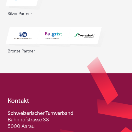
Silver Partner
Bronze Partner
Fusszeile
Kontakt
Schweizerischer Turnverband
Bahnhofstrasse 38
5000 Aarau