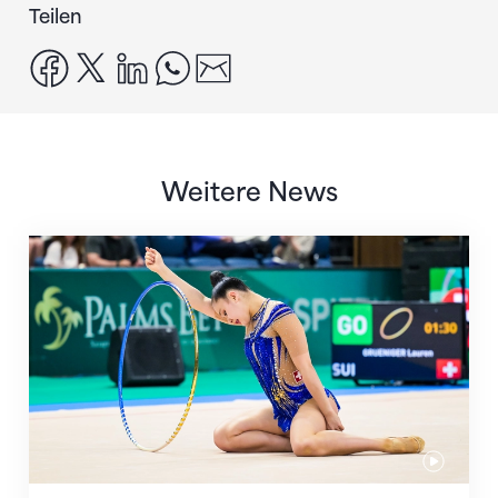
Teilen
facebook
x
linkedin
whatsapp
email
Weitere News
Nächster Halt: Weltmeisterschaft