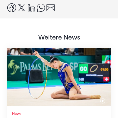
facebook
x
linkedin
whatsapp
email
Weitere News
Nächster Halt: Weltmeisterschaft
News