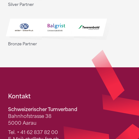
Silver Partner
Bronze Partner
Fusszeile
Kontakt
Schweizerischer Turnverband
Bahnhofstrasse 38
5000 Aarau
Tel.
+ 41 62 837 82 00