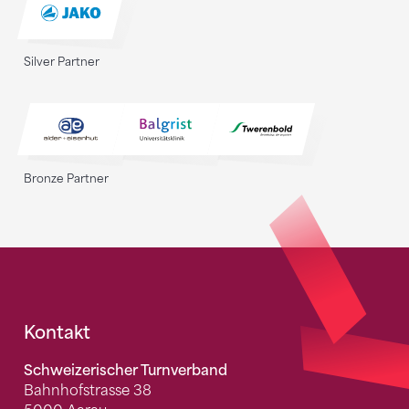
Silver Partner
Bronze Partner
Fusszeile
Kontakt
Schweizerischer Turnverband
Bahnhofstrasse 38