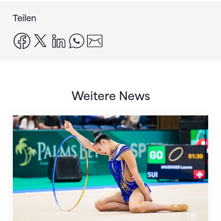
Teilen
facebook
x
linkedin
whatsapp
email
Weitere News
Nächster Halt: Weltmeisterschaft