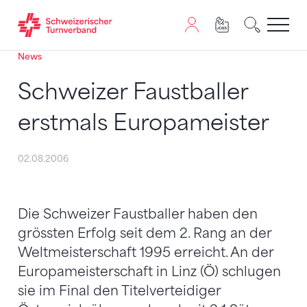
News
Zum Inhalt springen
Zur Sitemap navigieren
Zum Navigieren dieser Seite wird JavaScript benötigt. A
Schweizer Faustballer
erstmals Europameister
02.08.2006
Die Schweizer Faustballer haben den
grössten Erfolg seit dem 2. Rang an der
Weltmeisterschaft 1995 erreicht. An der
Europameisterschaft in Linz (Ö) schlugen
sie im Final den Titelverteidiger