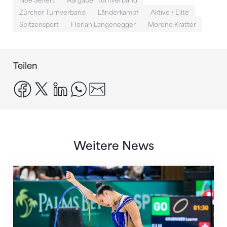
Noe Seifert
Aargauer Turnverband
Zürcher Turnverband
Länderkampf
Aktive / Elite
Spitzensport
Florian Langenegger
Moreno Kratter
Teilen
facebook
x
linkedin
whatsapp
email
Weitere News
Nächster Halt: Weltmeisterschaft