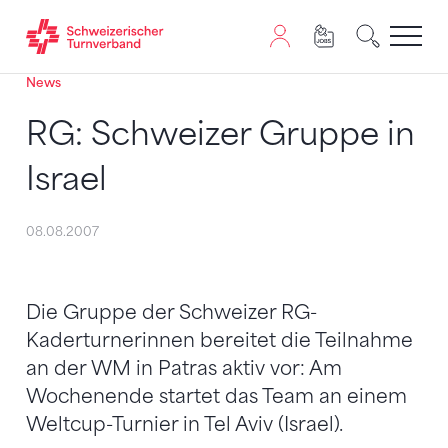
News
Zum Inhalt springen
Zur Sitemap navigieren
Zum Navigieren dieser Seite wird JavaScript benötigt. A
RG: Schweizer Gruppe in
Israel
08.08.2007
Die Gruppe der Schweizer RG-
Kaderturnerinnen bereitet die Teilnahme
an der WM in Patras aktiv vor: Am
Wochenende startet das Team an einem
Weltcup-Turnier in Tel Aviv (Israel).