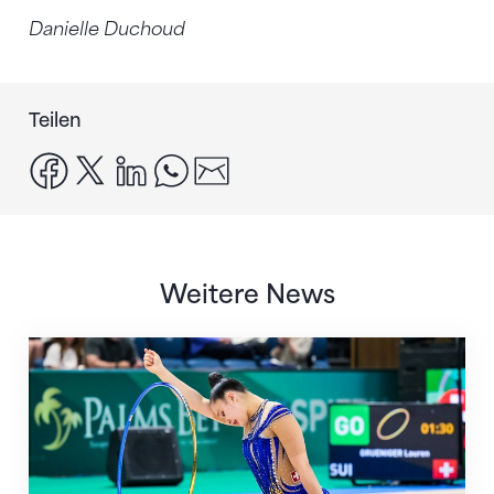
Danielle Duchoud
Teilen
facebook
x
linkedin
whatsapp
email
Weitere News
Nächster Halt: Weltmeisterschaft