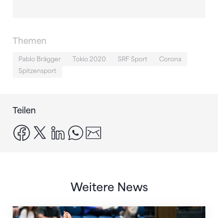
Themen
Pablo Brägger
Tokio 2020
SRF Sport
Corona
Spitzensport
Teilen
facebook
x
linkedin
whatsapp
email
Weitere News
Nächster Halt: Weltmeisterschaft