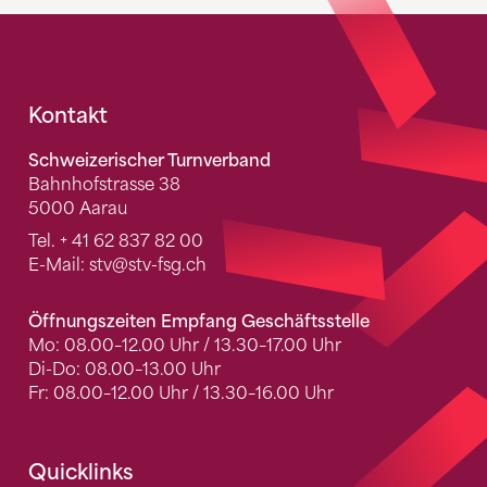
Fusszeile
Kontakt
Schweizerischer Turnverband
Bahnhofstrasse 38
5000 Aarau
Tel.
+ 41 62 837 82 00
E-Mail:
stv
@stv-fsg.ch
Öffnungszeiten Empfang Geschäftsstelle
Mo: 08.00–12.00 Uhr / 13.30–17.00 Uhr
Di-Do: 08.00–13.00 Uhr
Fr: 08.00–12.00 Uhr / 13.30–16.00 Uhr
Quicklinks