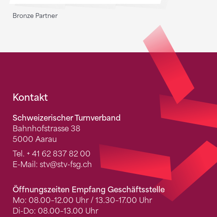
Bronze Partner
Fusszeile
Kontakt
Schweizerischer Turnverband
Bahnhofstrasse 38
5000 Aarau
Tel.
+ 41 62 837 82 00
E-Mail:
stv
@stv-fsg.ch
Öffnungszeiten Empfang Geschäftsstelle
Mo: 08.00–12.00 Uhr / 13.30–17.00 Uhr
Di-Do: 08.00–13.00 Uhr