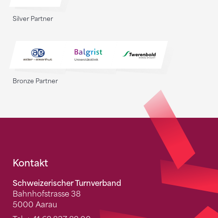
Silver Partner
Bronze Partner
Fusszeile
Kontakt
Schweizerischer Turnverband
Bahnhofstrasse 38
5000 Aarau