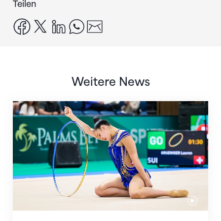
Teilen
facebook
x
linkedin
whatsapp
email
Weitere News
Nächster Halt: Weltmeisterschaft