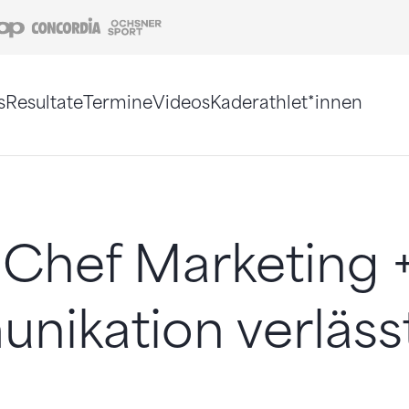
Coop
Concordia
Ochsner Sport
s
Resultate
Termine
Videos
Kaderathlet*innen
tigt. Alternativ können Sie die Sitemap ohne Jav
Chef Marketing 
ikation verläss