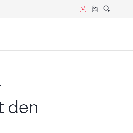
aScript nutzen.
+
t den