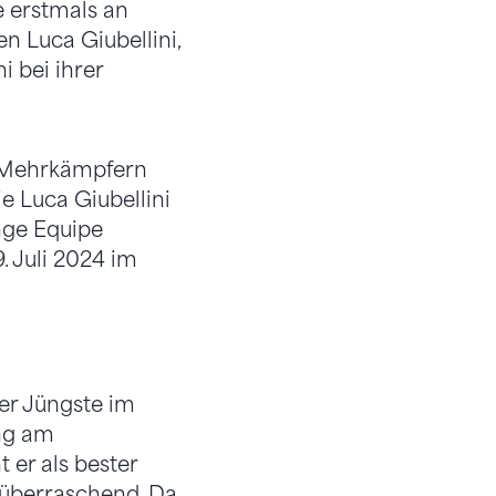
e erstmals an
n Luca Giubellini,
i bei ihrer
i Mehrkämpfern
e Luca Giubellini
nge Equipe
. Juli 2024 im
der Jüngste im
ng am
 er als bester
 überraschend. Da