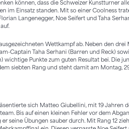
nken können, dass die Schweizer Kunstturner all
n im Einsatz standen. Mit so einer Coolness trate
 Florian Langenegger, Noe Seifert und Taha Serhan
auf.
en ausgezeichneten Wettkampf ab. Neben den dre
am-Captain Taha Serhani (Barren und Reck) sowi
 wichtige Punkte zum guten Resultat bei. Die ju
f dem siebten Rang und steht damit am Montag, 29
äsentierte sich Matteo Giubellini, mit 19 Jahren 
eam. Bis auf einen kleinen Fehler vor dem Abga
er seine Übungen sauber durch. Mit Rang 12 zieht
ehrkampffinal ein. Diesen verpasste Noe Seifert