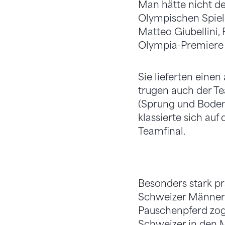
Man hätte nicht de
Olympischen Spiele
Matteo Giubellini,
Olympia-Premiere 
Sie lieferten ein
trugen auch der Te
(Sprung und Boden)
klassierte sich au
Teamfinal.
Besonders stark pr
Schweizer Männert
Pauschenpferd zog 
Schweizer in den M