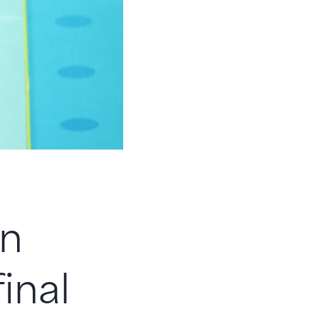
en
inal