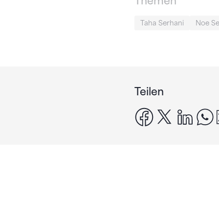
Themen
Taha Serhani
Noe Se
Teilen
facebook
x
linke