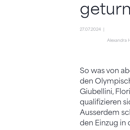
geturn
27.07.2024
Alexandra 
So was von ab
den Olympische
Giubellini, Fl
qualifizieren s
Ausserdem scha
den Einzug in 