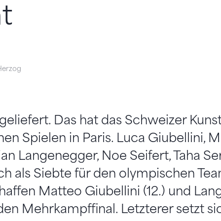
t
Herzog
geliefert. Das hat das Schweizer Kuns
n Spielen in Paris. Luca Giubellini, 
orian Langenegger, Noe Seifert, Taha Se
ich als Siebte für den olympischen Tea
ffen Matteo Giubellini (12.) und Lan
den Mehrkampffinal. Letzterer setzt si