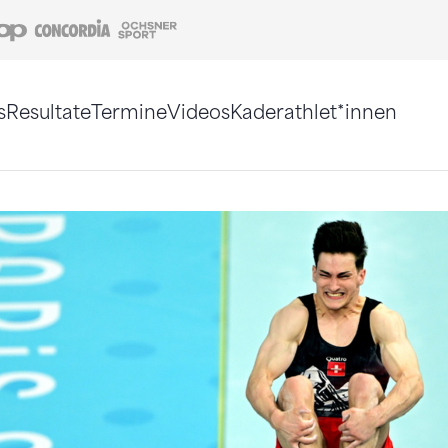
Coop
Concordia
Ochsner Sport
s
Resultate
Termine
Videos
Kaderathlet*innen
tigt. Alternativ können Sie die Sitemap ohne Jav