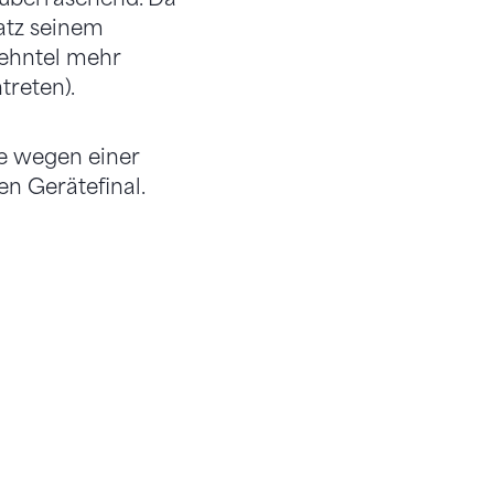
atz seinem
Zehntel mehr
treten).
te wegen einer
n Gerätefinal.