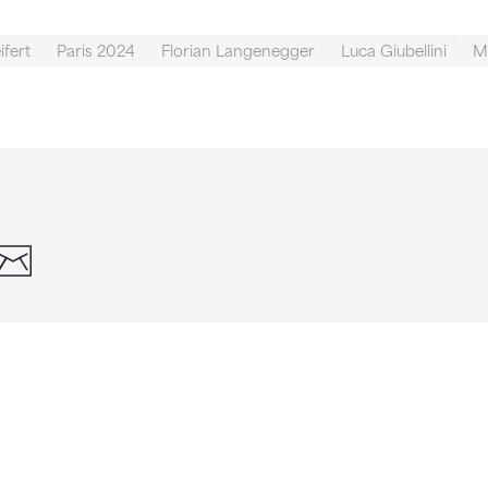
ifert
Paris 2024
Florian Langenegger
Luca Giubellini
Ma
din
whatsapp
email