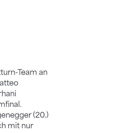
tturn-Team an
Matteo
rhani
mfinal.
genegger (20.)
ch mit nur