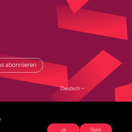
ins abonnieren
Deutsch
r
Ja
Nein