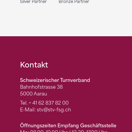
Silver Partner
Bronze Partner
Fusszeile
Kontakt
Schweizerischer Turnverband
Bahnhofstrasse 38
5000 Aarau
Tel.
+ 41 62 837 82 00
E-Mail:
stv
@stv-fsg.ch
Öffnungszeiten Empfang Geschäftsstelle