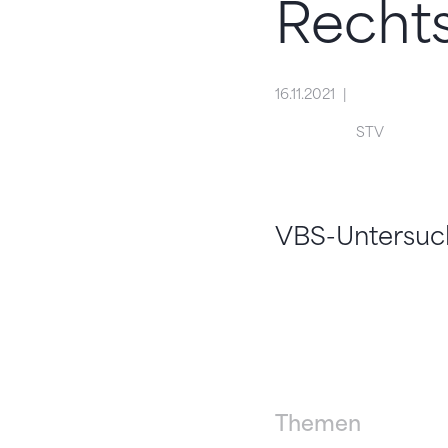
Recht
16.11.2021
STV
VBS-Untersuc
Themen