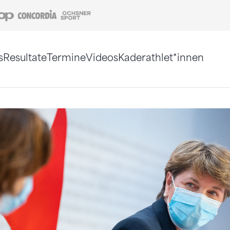
Coop
Concordia
Ochsner Sport
s
Resultate
Termine
Videos
Kaderathlet*innen
tigt. Alternativ können Sie die Sitemap ohne Jav