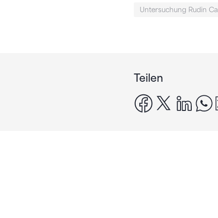
Untersuchung Rudin Can
Teilen
facebook
x
linke