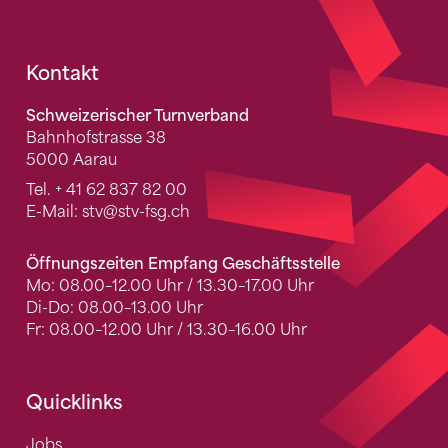
Fusszeile
Kontakt
Schweizerischer Turnverband
Bahnhofstrasse 38
5000 Aarau
Tel.
+ 41 62 837 82 00
E-Mail:
stv
@stv-fsg.ch
Öffnungszeiten Empfang Geschäftsstelle
Mo: 08.00–12.00 Uhr / 13.30–17.00 Uhr
Di-Do: 08.00–13.00 Uhr
Fr: 08.00–12.00 Uhr / 13.30–16.00 Uhr
Quicklinks
Jobs