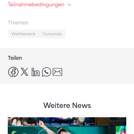
Teilnahmebedingungen
Themen
Wettbewerb
Concordia
Teilen
facebook
x
linkedin
whatsapp
email
Weitere News
Nächster Halt: Weltmeisterschaft