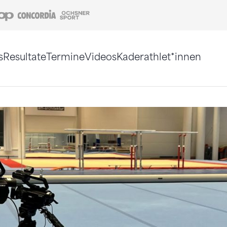
Coop
Concordia
Ochsner Sport
s
Resultate
Termine
Videos
Kaderathlet*innen
tigt. Alternativ können Sie die Sitemap ohne Jav