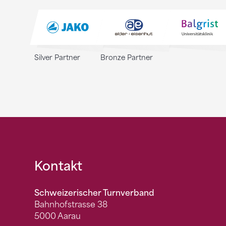
Silver Partner
Bronze Partner
Fusszeile
Kontakt
Schweizerischer Turnverband
Bahnhofstrasse 38
5000 Aarau