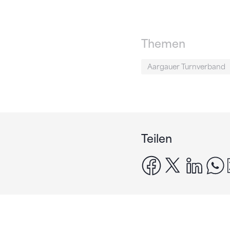
Themen
Aargauer Turnverband
Teilen
facebook
x
linke