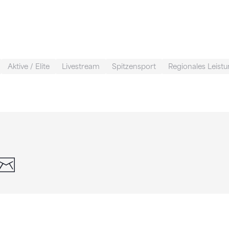
Aktive / Elite
Livestream
Spitzensport
Regionales Leist
din
whatsapp
email