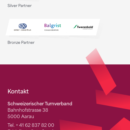
Silver Partner
Bronze Partner
Fusszeile
Kontakt
Schweizerischer Turnverband
Bahnhofstrasse 38
5000 Aarau
Tel.
+ 41 62 837 82 00