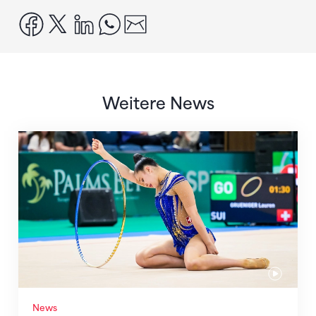
facebook
x
linkedin
whatsapp
email
Weitere News
Nächster Halt: Weltmeisterschaft
News