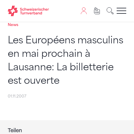
News
Zum Inhalt springen
Zur Sitemap navigieren
Zum Navigieren dieser Seite wird JavaScript benötigt. A
Les Européens masculins
en mai prochain à
Lausanne: La billetterie
est ouverte
01.11.2007
Teilen