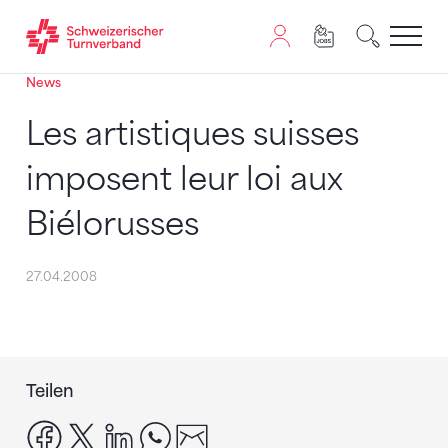
News
Zum Inhalt springen
Zur Sitemap navigieren
Zum Navigieren dieser Seite wird JavaScript benötigt. A
Les artistiques suisses
imposent leur loi aux
Biélorusses
27.04.2008
Teilen
facebook
x
linkedin
whatsapp
email