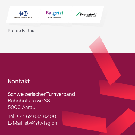
Bronze Partner
Fusszeile
Kontakt
Schweizerischer Turnverband
Bahnhofstrasse 38
5000 Aarau
Tel.
+ 41 62 837 82 00
E-Mail:
stv
@stv-fsg.ch