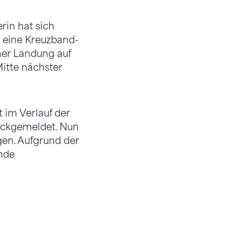
rin hat sich
 eine Kreuzband-
iner Landung auf
Mitte nächster
 im Verlauf der
ückgemeldet. Nun
gen. Aufgrund der
nde