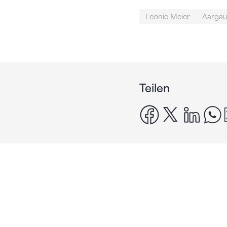
Leonie Meier
Aargau
Teilen
facebook
x
linke