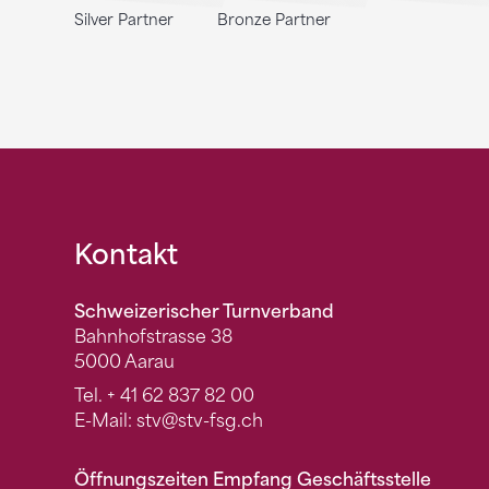
Silver Partner
Bronze Partner
Fusszeile
Kontakt
Schweizerischer Turnverband
Bahnhofstrasse 38
5000 Aarau
Tel.
+ 41 62 837 82 00
E-Mail:
stv
@stv-fsg.ch
Öffnungszeiten Empfang Geschäftsstelle