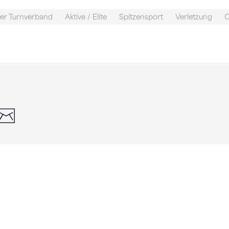
er Turnverband
Aktive / Elite
Spitzensport
Verletzung
O
din
whatsapp
email