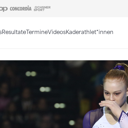
Coop
Concordia
Ochsner Sport
s
Resultate
Termine
Videos
Kaderathlet*innen
tigt. Alternativ können Sie die Sitemap ohne Jav