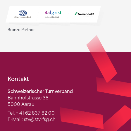
Bronze Partner
Fusszeile
Kontakt
Schweizerischer Turnverband
Bahnhofstrasse 38
5000 Aarau
Tel.
+ 41 62 837 82 00
E-Mail:
stv
@stv-fsg.ch