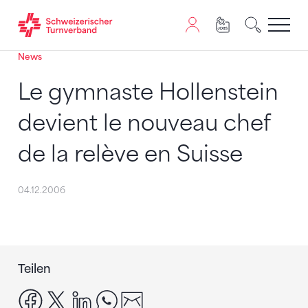
News
Zum Inhalt springen
Zur Sitemap navigieren
Zum Navigieren dieser Seite wird JavaScript benötigt. A
Le gymnaste Hollenstein
devient le nouveau chef
de la relève en Suisse
04.12.2006
Teilen
facebook
x
linkedin
whatsapp
email