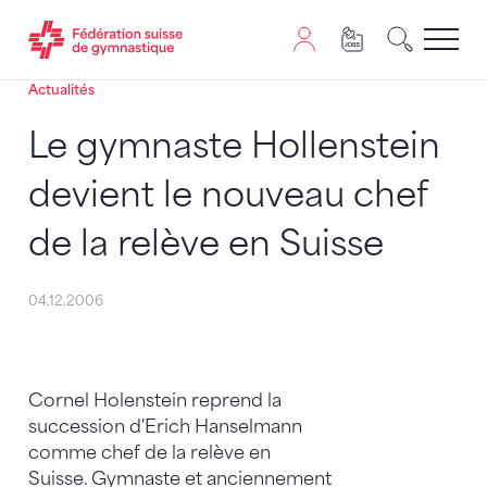
Actualités
Passer au contenu
Naviguer vers le plan du siten
JavaScript est nécessaire pour naviguer sur ce site. Vous
Le gymnaste Hollenstein
devient le nouveau chef
de la relève en Suisse
04.12.2006
Cornel Holenstein reprend la
succession d'Erich Hanselmann
comme chef de la relève en
Suisse. Gymnaste et anciennement