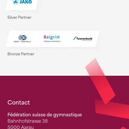
Silver Partner
Bronze Partner
Fusszeile
Contact
Fédération suisse de gymnastique
Bahnhofstrasse 38
5000 Aarau