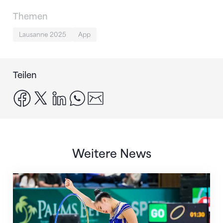
Themen
Lausanne 2025
App
Teilen
facebook
x
linkedin
whatsapp
email
Weitere News
Nächster Halt: Weltmeisterschaft