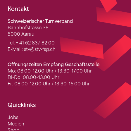
Fusszeile
Kontakt
Schweizerischer Turnverband
Bahnhofstrasse 38
5000 Aarau
Tel.
+ 41 62 837 82 00
E-Mail:
stv
@stv-fsg.ch
Öffnungszeiten Empfang Geschäftsstelle
Mo: 08.00–12.00 Uhr / 13.30–17.00 Uhr
Di-Do: 08.00–13.00 Uhr
Fr: 08.00–12.00 Uhr / 13.30–16.00 Uhr
Quicklinks
Jobs
Medien
Shop