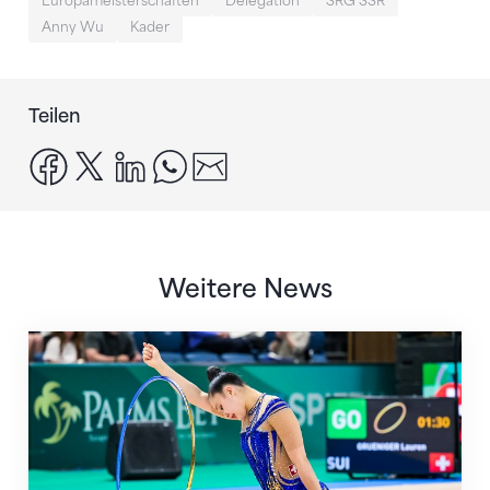
Europameisterschaften
Delegation
SRG SSR
Anny Wu
Kader
Teilen
facebook
x
linkedin
whatsapp
email
Weitere News
Nächster Halt: Weltmeisterschaft