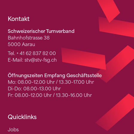
Fusszeile
Kontakt
Schweizerischer Turnverband
Bahnhofstrasse 38
5000 Aarau
Tel.
+ 41 62 837 82 00
E-Mail:
stv
@stv-fsg.ch
Öffnungszeiten Empfang Geschäftsstelle
Mo: 08.00–12.00 Uhr / 13.30–17.00 Uhr
Di-Do: 08.00–13.00 Uhr
Fr: 08.00–12.00 Uhr / 13.30–16.00 Uhr
Quicklinks
Jobs