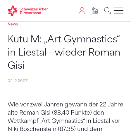
News
Zum Inhalt springen
Zur Sitemap navigieren
Zum Navigieren dieser Seite wird JavaScript benötigt. A
Kutu M: „Art Gymnastics“
in Liestal - wieder Roman
Gisi
02.12.2007
Wie vor zwei Jahren gewann der 22 Jahre
alte Roman Gisi (88,40 Punkte) den
Wettkampf „Art Gymnastics“ in Liestal vor
Niki Böschenstein (87,35) und dem