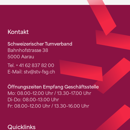
Fusszeile
Kontakt
Schweizerischer Turnverband
Bahnhofstrasse 38
5000 Aarau
Tel.
+ 41 62 837 82 00
E-Mail:
stv
@stv-fsg.ch
Öffnungszeiten Empfang Geschäftsstelle
Mo: 08.00–12.00 Uhr / 13.30–17.00 Uhr
Di-Do: 08.00–13.00 Uhr
Fr: 08.00–12.00 Uhr / 13.30–16.00 Uhr
Quicklinks