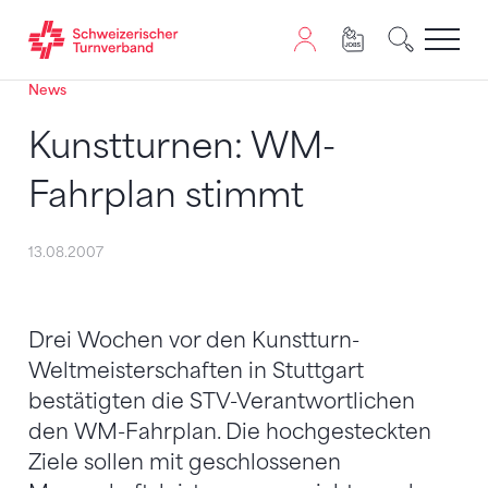
News
Zum Inhalt springen
Zur Sitemap navigieren
Zum Navigieren dieser Seite wird JavaScript benötigt. A
Kunstturnen: WM-
Fahrplan stimmt
13.08.2007
Drei Wochen vor den Kunstturn-
Weltmeisterschaften in Stuttgart
bestätigten die STV-Verantwortlichen
den WM-Fahrplan. Die hochgesteckten
Ziele sollen mit geschlossenen