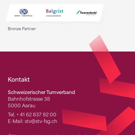
Bronze Partner
Fusszeile
Kontakt
Schweizerischer Turnverband
Bahnhofstrasse 38
5000 Aarau
Tel.
+ 41 62 837 82 00
E-Mail:
stv
@stv-fsg.ch