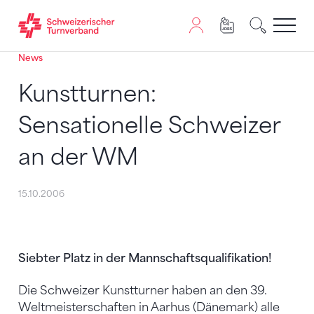
News
Zum Inhalt springen
Zur Sitemap navigieren
Zum Navigieren dieser Seite wird JavaScript benötigt. A
Kunstturnen:
Sensationelle Schweizer
an der WM
15.10.2006
Siebter Platz in der Mannschaftsqualifikation!
Die Schweizer Kunstturner haben an den 39.
Weltmeisterschaften in Aarhus (Dänemark) alle