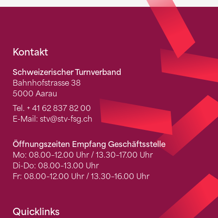
Fusszeile
Kontakt
Schweizerischer Turnverband
Bahnhofstrasse 38
5000 Aarau
Tel.
+ 41 62 837 82 00
E-Mail:
stv
@stv-fsg.ch
Öffnungszeiten Empfang Geschäftsstelle
Mo: 08.00–12.00 Uhr / 13.30–17.00 Uhr
Di-Do: 08.00–13.00 Uhr
Fr: 08.00–12.00 Uhr / 13.30–16.00 Uhr
Quicklinks