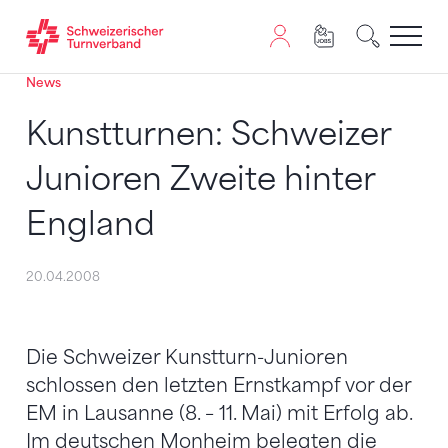
News
Zum Inhalt springen
Zur Sitemap navigieren
Zum Navigieren dieser Seite wird JavaScript benötigt. A
Kunstturnen: Schweizer
Junioren Zweite hinter
England
20.04.2008
Die Schweizer Kunstturn-Junioren
schlossen den letzten Ernstkampf vor der
EM in Lausanne (8. – 11. Mai) mit Erfolg ab.
Im deutschen Monheim belegten die