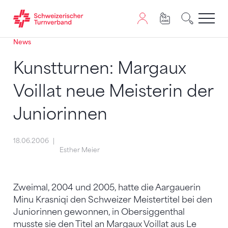
News
Zum Inhalt springen
Zur Sitemap navigieren
Zum Navigieren dieser Seite wird JavaScript benötigt. A
Kunstturnen: Margaux
Voillat neue Meisterin der
Juniorinnen
18.06.2006
Esther Meier
Zweimal, 2004 und 2005, hatte die Aargauerin
Minu Krasniqi den Schweizer Meistertitel bei den
Juniorinnen gewonnen, in Obersiggenthal
musste sie den Titel an Margaux Voillat aus Le