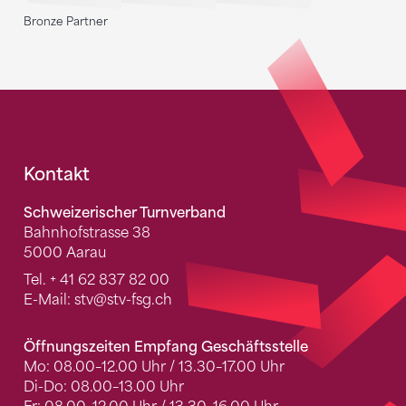
Bronze Partner
Fusszeile
Kontakt
Schweizerischer Turnverband
Bahnhofstrasse 38
5000 Aarau
Tel.
+ 41 62 837 82 00
E-Mail:
stv
@stv-fsg.ch
Öffnungszeiten Empfang Geschäftsstelle
Mo: 08.00–12.00 Uhr / 13.30–17.00 Uhr
Di-Do: 08.00–13.00 Uhr