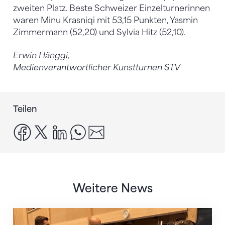
zweiten Platz. Beste Schweizer Einzelturnerinnen
waren Minu Krasniqi mit 53,15 Punkten, Yasmin
Zimmermann (52,20) und Sylvia Hitz (52,10).
Erwin Hänggi,
Medienverantwortlicher Kunstturnen STV
Teilen
facebook
x
linkedin
whatsapp
email
Weitere News
Mit klaren Zielen nach Zagreb