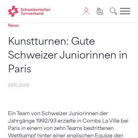
News
Zum Inhalt springen
Zur Sitemap navigieren
Zum Navigieren dieser Seite wird JavaScript benötigt. A
Kunstturnen: Gute
Schweizer Juniorinnen in
Paris
29.10.2006
Ein Team von Schweizer Juniorinnen der
Jahrgänge 1992/93 erzielte in Combs La Ville bei
Paris in einem von zehn Teams bestrittenen
Wettkampf hinter einer englischen Equipe den