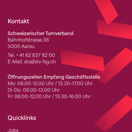
Fusszeile
Kontakt
Schweizerischer Turnverband
Bahnhofstrasse 38
5000 Aarau
Tel.
+ 41 62 837 82 00
E-Mail:
stv
@stv-fsg.ch
Öffnungszeiten Empfang Geschäftsstelle
Mo: 08.00–12.00 Uhr / 13.30–17.00 Uhr
Di-Do: 08.00–13.00 Uhr
Fr: 08.00–12.00 Uhr / 13.30–16.00 Uhr
Quicklinks
Jobs