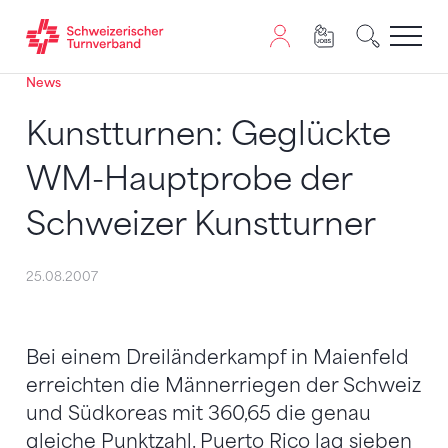
News
Zum Inhalt springen
Zur Sitemap navigieren
Zum Navigieren dieser Seite wird JavaScript benötigt. A
Kunstturnen: Geglückte
WM-Hauptprobe der
Schweizer Kunstturner
25.08.2007
Bei einem Dreiländerkampf in Maienfeld
erreichten die Männerriegen der Schweiz
und Südkoreas mit 360,65 die genau
gleiche Punktzahl. Puerto Rico lag sieben