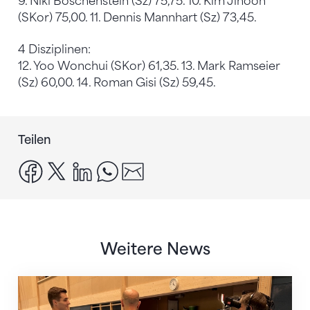
9. Niki Böschenstein (Sz) 75,75. 10. Kim Jihoon
(SKor) 75,00. 11. Dennis Mannhart (Sz) 73,45.
4 Disziplinen:
12. Yoo Wonchui (SKor) 61,35. 13. Mark Ramseier
(Sz) 60,00. 14. Roman Gisi (Sz) 59,45.
Teilen
facebook
x
linkedin
whatsapp
email
Weitere News
Mit klaren Zielen nach Zagreb