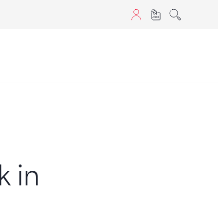
aScript nutzen.
k in