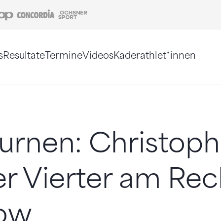
Coop
Concordia
Ochsner Sport
s
Resultate
Termine
Videos
Kaderathlet*innen
tigt. Alternativ können Sie die Sitemap ohne Jav
urnen: Christoph
r Vierter am Rec
ow