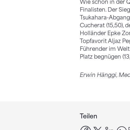
Wie schon in der Q
Finalisten. Der Si
Tsukahara-Abgang v
Cucherat (15,50), 
Holländer Epke Zond
Topfavorit Aljaz P
Führender im Welt
Platz begnügen (13
Erwin Hänggi, Med
Teilen
facebook
x
linke