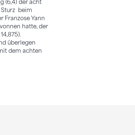
g (6,4) der acht
n Sturz beim
er Franzose Yann
wonnen hatte, der
 14,875).
und überlegen
 mit dem achten