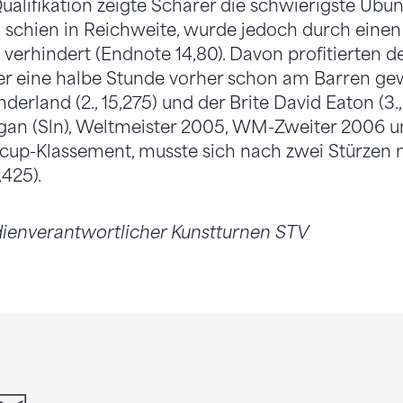
ualifikation zeigte Schärer die schwierigste Übun
eg schien in Reichweite, wurde jedoch durch eine
erhindert (Endnote 14,80). Davon profitierten d
der eine halbe Stunde vorher schon am Barren ge
erland (2., 15,275) und der Brite David Eaton (3.,
egan (Sln), Weltmeister 2005, WM-Zweiter 2006 
cup-Klassement, musste sich nach zwei Stürzen
,425).
ienverantwortlicher Kunstturnen STV
din
whatsapp
email