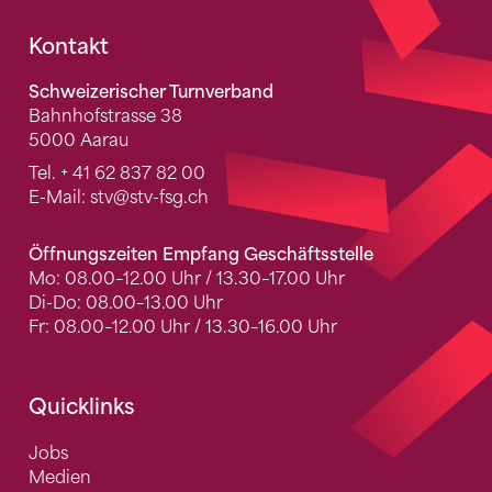
Fusszeile
Kontakt
Schweizerischer Turnverband
Bahnhofstrasse 38
5000 Aarau
Tel.
+ 41 62 837 82 00
E-Mail:
stv
@stv-fsg.ch
Öffnungszeiten Empfang Geschäftsstelle
Mo: 08.00–12.00 Uhr / 13.30–17.00 Uhr
Di-Do: 08.00–13.00 Uhr
Fr: 08.00–12.00 Uhr / 13.30–16.00 Uhr
Quicklinks
Jobs
Medien