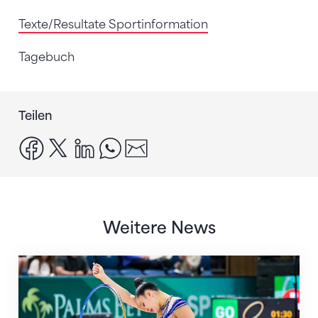
Texte/Resultate Sportinformation
Tagebuch
Teilen
facebook
x
linkedin
whatsapp
email
Weitere News
Nächster Halt: Weltmeisterschaft