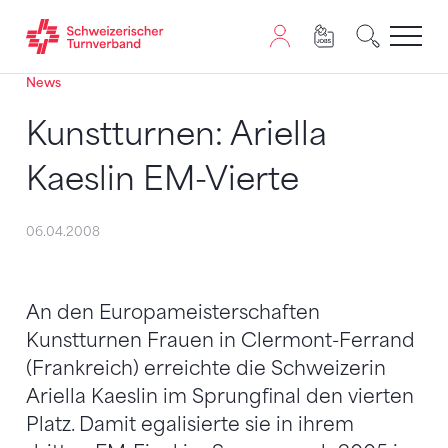
News
Zum Inhalt springen
Zur Sitemap navigieren
Zum Navigieren dieser Seite wird JavaScript benötigt. A
Kunstturnen: Ariella
Kaeslin EM-Vierte
06.04.2008
An den Europameisterschaften
Kunstturnen Frauen in Clermont-Ferrand
(Frankreich) erreichte die Schweizerin
Ariella Kaeslin im Sprungfinal den vierten
Platz. Damit egalisierte sie in ihrem