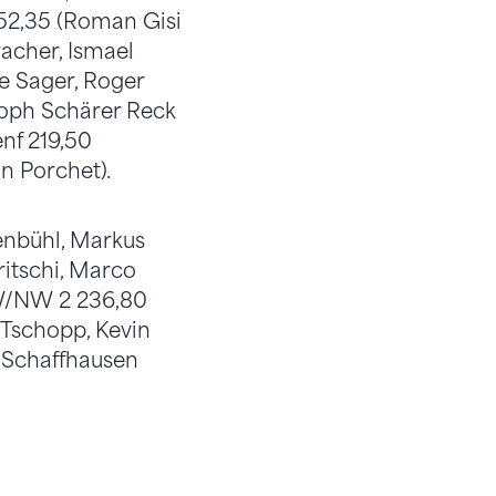
52,35 (Roman Gisi
racher, Ismael
e Sager, Roger
stoph Schärer Reck
enf 219,50
n Porchet).
henbühl, Markus
ritschi, Marco
/OW/NW 2 236,80
 Tschopp, Kevin
. Schaffhausen