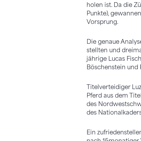
holen ist. Da die 
Punkte), gewannen 
Vorsprung.
Die genaue Analyse
stellten und dreima
jährige Lucas Fisc
Böschenstein und R
Titelverteidiger Lu
Pferd aus dem Tite
des Nordwestschwei
des Nationalkaders
Ein zufriedenstel
nach 15monatiger W