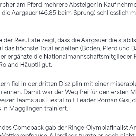
Zürcher am Pferd mehrere Absteiger in Kauf nehm
die Aargauer (46,85 beim Sprung) schliesslich m
 der Resultate zeigt, dass die Aargauer die stabi
l das höchste Total erzielten (Boden, Pferd und Ba
her ergänzte die Nationalmannschaftsmitglieder R
oland Häuptli gut.
zern fiel in der dritten Disziplin mit einer misera
lrennen. Damit war der Weg frei für den ersten 
zer Teams aus Liestal mit Leader Roman Gisi, de
 in Magglingen trainiert.
lendes Comeback gab der Ringe-Olympiafinalist 
ettkampfpause. Allerdings turnte er noch nicht s