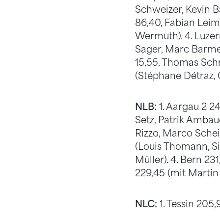
Schweizer, Kevin 
86,40, Fabian Leim
Wermuth). 4. Luze
Sager, Marc Barmet
15,55, Thomas Schne
(Stéphane Détraz, 
NLB:
1. Aargau 2 2
Setz, Patrik Ambau
Rizzo, Marco Schei
(Louis Thomann, Si
Müller). 4. Bern 23
229,45 (mit Martin 
NLC:
1. Tessin 205,