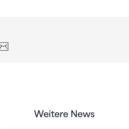
din
whatsapp
email
Weitere News