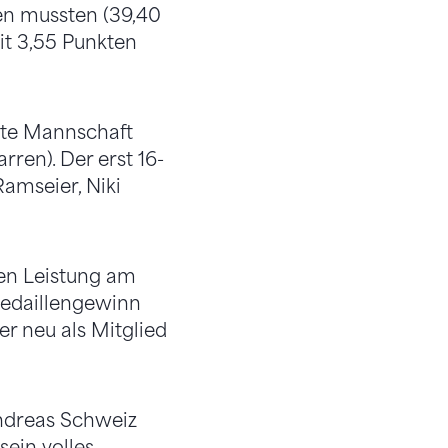
en mussten (39,40
it 3,55 Punkten
lste Mannschaft
rren). Der erst 16-
amseier, Niki
blen Leistung am
Medaillengewinn
r neu als Mitglied
Andreas Schweiz
ein volles