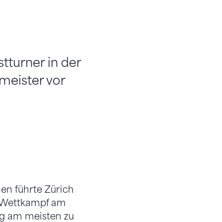
tturner in der
meister vor
nen führte Zürich
n Wettkampf am
ig am meisten zu