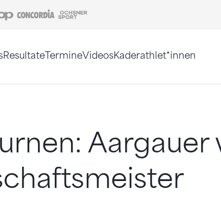
Coop
Concordia
Ochsner Sport
s
Resultate
Termine
Videos
Kaderathlet*innen
tigt. Alternativ können Sie die Sitemap ohne Jav
urnen: Aargauer
chaftsmeister