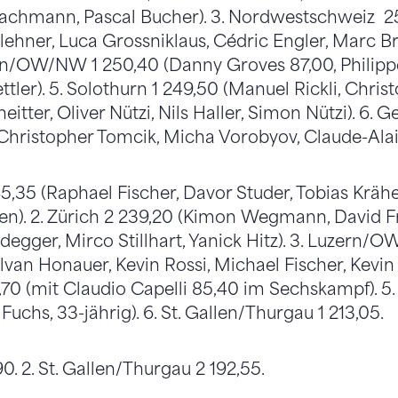
Bachmann, Pascal Bucher). 3. Nordwestschweiz 2
lehner, Luca Grossniklaus, Cédric Engler, Marc B
rn/OW/NW 1 250,40 (Danny Groves 87,00, Philipp
tler). 5. Solothurn 1 249,50 (Manuel Rickli, Chri
itter, Oliver Nützi, Nils Haller, Simon Nützi). 6. G
Christopher Tomcik, Micha Vorobyov, Claude-Alai
45,35 (Raphael Fischer, Davor Studer, Tobias Krä
en). 2. Zürich 2 239,20 (Kimon Wegmann, David F
degger, Mirco Stillhart, Yanick Hitz). 3. Luzern
lvan Honauer, Kevin Rossi, Michael Fischer, Kevin
1,70 (mit Claudio Capelli 85,40 im Sechskampf). 5
Fuchs, 33-jährig). 6. St. Gallen/Thurgau 1 213,05.
90. 2. St. Gallen/Thurgau 2 192,55.