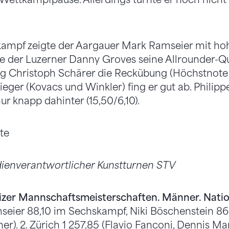
ampf zeigte der Aargauer Mark Ramseier mit hoh
te der Luzerner Danny Groves seine Allrounder-Q
ang Christoph Schärer die Reckübung (Höchstnote
lieger (Kovacs und Winkler) fing er gut ab. Philip
r knapp dahinter (15,50/6,10).
ste
ienverantwortlicher Kunstturnen STV
izer Mannschaftsmeisterschaften. Männer. Nation
seier 88,10 im Sechskampf, Niki Böschenstein 86
her). 2. Zürich 1 257,85 (Flavio Fanconi, Dennis M