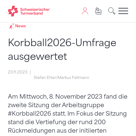
Zum Inhalt springen
Zur Sitemap navigieren
Zum Navigieren dieser Seite wird JavaScript benötigt. A
News
Korbball2026-Umfrage
ausgewertet
23.11.2023
Stefan Etter/Markus Fellmann
Am Mittwoch, 8. November 2023 fand die
zweite Sitzung der Arbeitsgruppe
#Korbball2026 statt. Im Fokus der Sitzung
stand die Vertiefung der rund 200
Rückmeldungen aus der initiierten