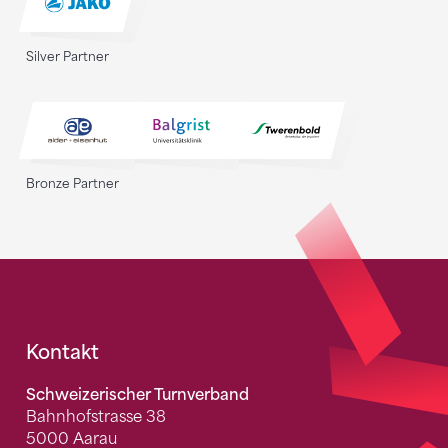
Silver Partner
Bronze Partner
Fusszeile
Kontakt
Schweizerischer Turnverband
Bahnhofstrasse 38
5000 Aarau