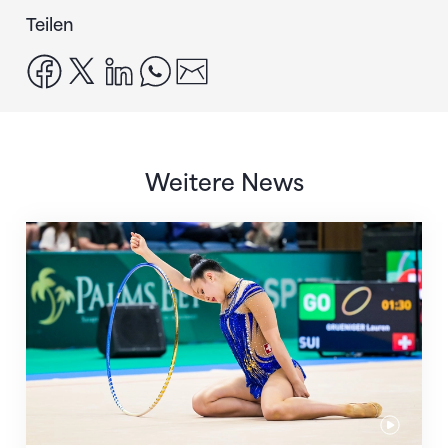
Teilen
facebook
x
linkedin
whatsapp
email
Weitere News
Nächster Halt: Weltmeisterschaft